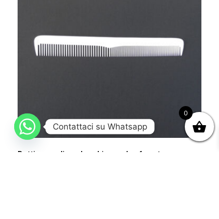
0
Contattaci su Whatsapp
Pettine medio colore bianco da sfumatura per
capelli
7,90
€
Aggiungi al carrello