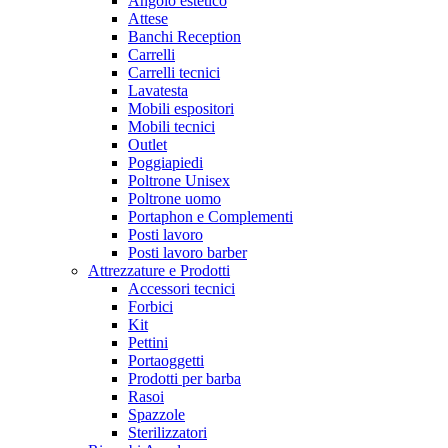
Angolo estetico
Attese
Banchi Reception
Carrelli
Carrelli tecnici
Lavatesta
Mobili espositori
Mobili tecnici
Outlet
Poggiapiedi
Poltrone Unisex
Poltrone uomo
Portaphon e Complementi
Posti lavoro
Posti lavoro barber
Attrezzature e Prodotti
Accessori tecnici
Forbici
Kit
Pettini
Portaoggetti
Prodotti per barba
Rasoi
Spazzole
Sterilizzatori