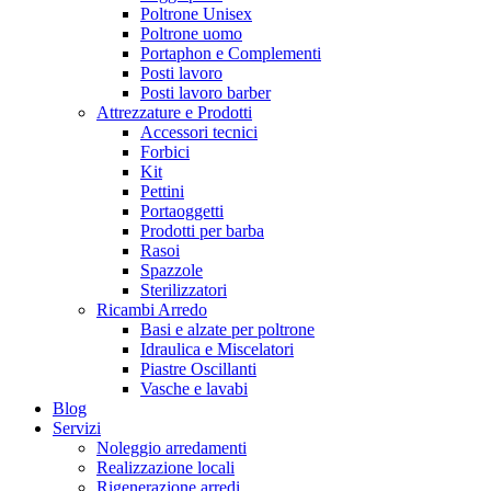
Poltrone Unisex
Poltrone uomo
Portaphon e Complementi
Posti lavoro
Posti lavoro barber
Attrezzature e Prodotti
Accessori tecnici
Forbici
Kit
Pettini
Portaoggetti
Prodotti per barba
Rasoi
Spazzole
Sterilizzatori
Ricambi Arredo
Basi e alzate per poltrone
Idraulica e Miscelatori
Piastre Oscillanti
Vasche e lavabi
Blog
Servizi
Noleggio arredamenti
Realizzazione locali
Rigenerazione arredi