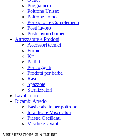
Poggiapiedi
Poltrone Unisex
Poltrone uomo
Portaphon e Complementi
Posti lavoro
Posti lavoro barber
Attrezzature e Prodotti
Accessori tecnici
Forbici
Kit
Pettini
Portaoggetti
Prodotti per barba
Rasoi
Spazzole
Sterilizzatori
Lavabi inox
Ricambi Arredo
Basi e alzate per poltrone
Idraulica e Miscelatori
Piastre Oscillanti
Vasche e lavabi
Ordina
Visualizzazione di 9 risultati
in