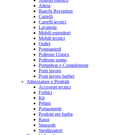
Angolo estetico
Attese
Banchi Reception
Carrelli
Carrelli tecnici
Lavatesta
Mobili espositori
Mobili tecnici
Outlet
Poggiapiedi
Poltrone Unisex
Poltrone uomo
Portaphon e Complementi
Posti lavoro
Posti lavoro barber
Attrezzature e Prodotti
Accessori tecnici
Forbici
Kit
Pettini
Portaoggetti
Prodotti per barba
Rasoi
Spazzole
Sterilizzatori