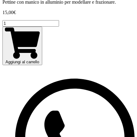
Pettine con manico in alluminio per modellare e frazionare.
15,00
€
Pettine
Hairworld
con
manico
in
alluminio
per
capelli
Aggiungi al carrello
quantità