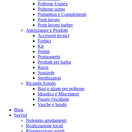
Poltrone Unisex
Poltrone uomo
Portaphon e Complementi
Posti lavoro
Posti lavoro barber
Attrezzature e Prodotti
Accessori tecnici
Forbici
Kit
Pettini
Portaoggetti
Prodotti per barba
Rasoi
Spazzole
Sterilizzatori
Ricambi Arredo
Basi e alzate per poltrone
Idraulica e Miscelatori
Piastre Oscillanti
Vasche e lavabi
Blog
Servizi
Noleggio arredamenti
Realizzazione locali
Rigenerazione arredi