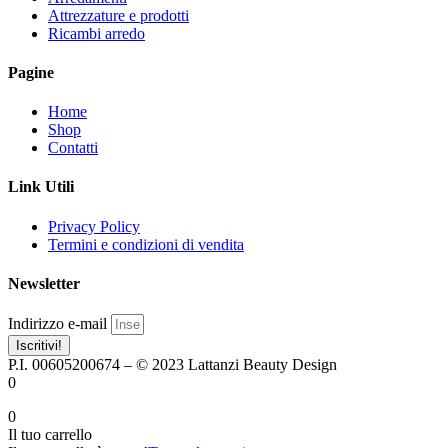
nella
nella
Attrezzature e prodotti
pagina
pagina
Ricambi arredo
del
del
prodotto
prodotto
Pagine
Home
Shop
Contatti
Link Utili
Privacy Policy
Termini e condizioni di vendita
Newsletter
Indirizzo e-mail
Iscritivi!
P.I. 00605200674 – © 2023 Lattanzi Beauty Design
0
0
Il tuo carrello