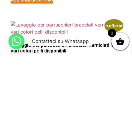
In offerta!
0
Contattaci su Whatsapp
Lavaggio per parrucchieri braccioli verniciati in
vari colori pelli disponibili
3.239,00
€
1.599,00
€
Aggiungi al carrello
Lavatesta doppio per parrucchieri con
caricabatterie