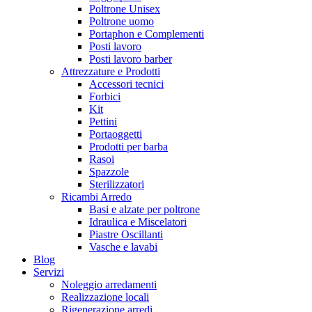
Poltrone Unisex
Poltrone uomo
Portaphon e Complementi
Posti lavoro
Posti lavoro barber
Attrezzature e Prodotti
Accessori tecnici
Forbici
Kit
Pettini
Portaoggetti
Prodotti per barba
Rasoi
Spazzole
Sterilizzatori
Ricambi Arredo
Basi e alzate per poltrone
Idraulica e Miscelatori
Piastre Oscillanti
Vasche e lavabi
Blog
Servizi
Noleggio arredamenti
Realizzazione locali
Rigenerazione arredi