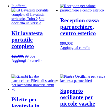
In offerta!
Reception cassa
parrucchiere,
Kit lavatesta
centro estetico
portatile
990,00
€
completo
Aggiungi al carrello
Il
Il
125,00
€
99,00
€
prezzo
prezzo
Aggiungi al carrello
originale
attuale
era:
è:
125,00€.
99,00€.
Supporto
oscillante per
Pilette per
piccole vasche
lavatesta in