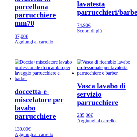
lavatesta
porcellana
parrucchieri/barb
parrucchiere
mm70
74,90
€
Scopri di più
37,00
€
Aggiungi al carrello
Vasca lavabo di
doccetta-e-
servizio
miscelatore per
parrucchiere
lavabo
parrucchiere
285,00
€
Aggiungi al carrello
130,00
€
Aggiungi al carrello