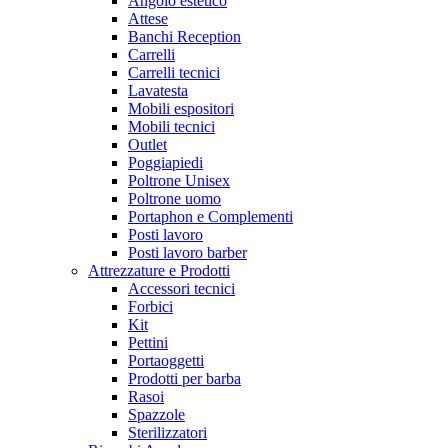
Angolo estetico
Attese
Banchi Reception
Carrelli
Carrelli tecnici
Lavatesta
Mobili espositori
Mobili tecnici
Outlet
Poggiapiedi
Poltrone Unisex
Poltrone uomo
Portaphon e Complementi
Posti lavoro
Posti lavoro barber
Attrezzature e Prodotti
Accessori tecnici
Forbici
Kit
Pettini
Portaoggetti
Prodotti per barba
Rasoi
Spazzole
Sterilizzatori