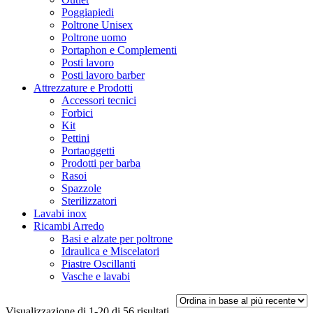
Poggiapiedi
Poltrone Unisex
Poltrone uomo
Portaphon e Complementi
Posti lavoro
Posti lavoro barber
Attrezzature e Prodotti
Accessori tecnici
Forbici
Kit
Pettini
Portaoggetti
Prodotti per barba
Rasoi
Spazzole
Sterilizzatori
Lavabi inox
Ricambi Arredo
Basi e alzate per poltrone
Idraulica e Miscelatori
Piastre Oscillanti
Vasche e lavabi
Ordina
Visualizzazione di 1-20 di 56 risultati