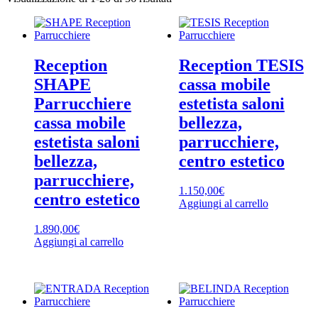
in
base
al
più
recente
Reception
Reception TESIS
SHAPE
cassa mobile
Parrucchiere
estetista saloni
cassa mobile
bellezza,
estetista saloni
parrucchiere,
bellezza,
centro estetico
parrucchiere,
1.150,00
€
centro estetico
Aggiungi al carrello
1.890,00
€
Aggiungi al carrello