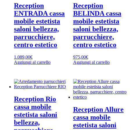
Reception
Reception
ENTRADA cassa
BELINDA cassa
mobile estetista
mobile estetista
saloni bellezza,
saloni bellezza,
parrucchiere,
parrucchiere,
centro estetico
centro estetico
1.089,00
€
975,00
€
Aggiungi al carrello
Aggiungi al carrello
Reception Rio
cassa mobile
Reception Allure
estetista saloni
cassa mobile
bellezza,
estetista saloni