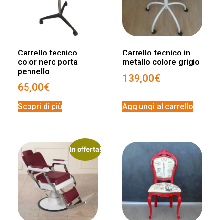
Carrello tecnico
Carrello tecnico in
color nero porta
metallo colore grigio
pennello
139,00
€
65,00
€
Scopri di più
Aggiungi al carrello
In offerta!