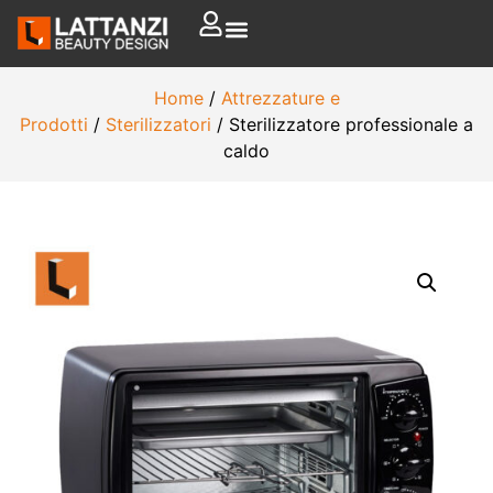
Home
/
Attrezzature e
Prodotti
/
Sterilizzatori
/ Sterilizzatore professionale a
caldo