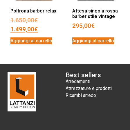
Poltrona barber relax
Attesa singola rossa
barber stile vintage
1.650,00
€
295,00
€
1.499,00
€
Aggiungi al carrello
Aggiungi al carrello
Best sellers
Arredamenti
Attrezzature e prodotti
Ricambi arredo