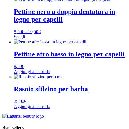
Pettine nero a doppia dentatura in
legno per capelli
Fascia
8,50
€
-
10,50
€
di
Scegli
Questo
prezzo:
prodotto
da
ha
8,50€
Pettine afro basso in legno per capelli
più
a
varianti.
10,50€
8,50
€
Le
Aggiungi al carrello
opzioni
possono
essere
Rasoio sfilzino per barba
scelte
nella
pagina
25,00
€
del
Aggiungi al carrello
prodotto
Best sellers