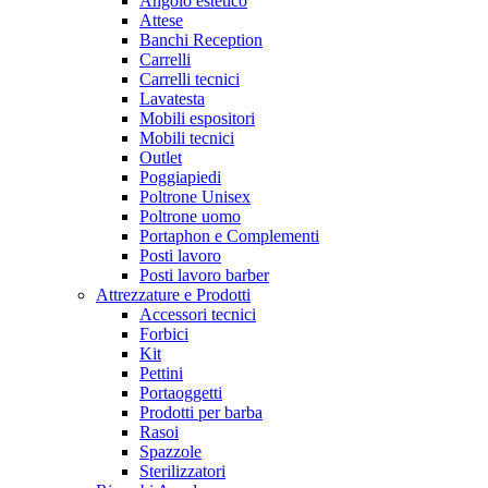
Angolo estetico
Attese
Banchi Reception
Carrelli
Carrelli tecnici
Lavatesta
Mobili espositori
Mobili tecnici
Outlet
Poggiapiedi
Poltrone Unisex
Poltrone uomo
Portaphon e Complementi
Posti lavoro
Posti lavoro barber
Attrezzature e Prodotti
Accessori tecnici
Forbici
Kit
Pettini
Portaoggetti
Prodotti per barba
Rasoi
Spazzole
Sterilizzatori