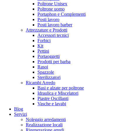
Poltrone Unisex
Poltrone uomo
Portaphon e Complementi
Posti lavoro
Posti lavoro barber
Attrezzature e Prodotti
Accessori tecnici
Forbici
Kit
Pettini
Portaoggetti
Prodotti per barba
Rasoi
Spazzole
Sterilizzatori
Ricambi Arredo
Basi e alzate per poltrone
Idraulica e Miscelatori
Piastre Oscillanti
Vasche e lavabi
Blog
Servizi
Noleggio arredamenti
Realizzazione locali
Rigenerazione arredi