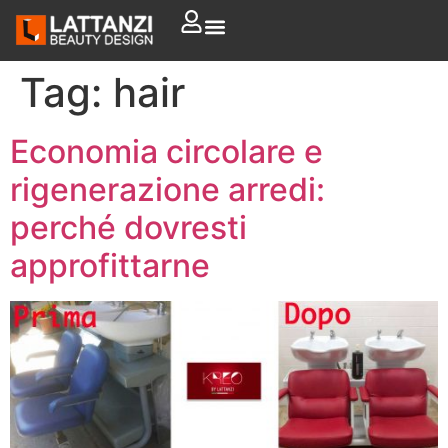
Tag:
hair
Economia circolare e
rigenerazione arredi:
perché dovresti
approfittarne