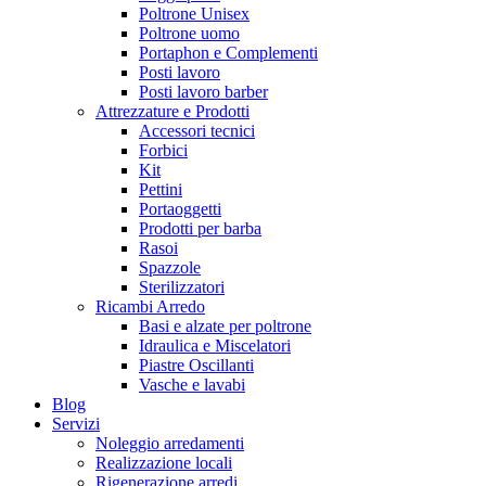
Poltrone Unisex
Poltrone uomo
Portaphon e Complementi
Posti lavoro
Posti lavoro barber
Attrezzature e Prodotti
Accessori tecnici
Forbici
Kit
Pettini
Portaoggetti
Prodotti per barba
Rasoi
Spazzole
Sterilizzatori
Ricambi Arredo
Basi e alzate per poltrone
Idraulica e Miscelatori
Piastre Oscillanti
Vasche e lavabi
Blog
Servizi
Noleggio arredamenti
Realizzazione locali
Rigenerazione arredi