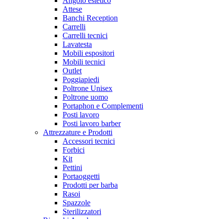
Angolo estetico
Attese
Banchi Reception
Carrelli
Carrelli tecnici
Lavatesta
Mobili espositori
Mobili tecnici
Outlet
Poggiapiedi
Poltrone Unisex
Poltrone uomo
Portaphon e Complementi
Posti lavoro
Posti lavoro barber
Attrezzature e Prodotti
Accessori tecnici
Forbici
Kit
Pettini
Portaoggetti
Prodotti per barba
Rasoi
Spazzole
Sterilizzatori