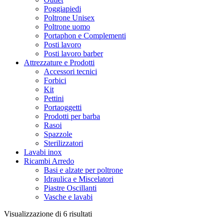
Poggiapiedi
Poltrone Unisex
Poltrone uomo
Portaphon e Complementi
Posti lavoro
Posti lavoro barber
Attrezzature e Prodotti
Accessori tecnici
Forbici
Kit
Pettini
Portaoggetti
Prodotti per barba
Rasoi
Spazzole
Sterilizzatori
Lavabi inox
Ricambi Arredo
Basi e alzate per poltrone
Idraulica e Miscelatori
Piastre Oscillanti
Vasche e lavabi
Ordina
Visualizzazione di 6 risultati
in