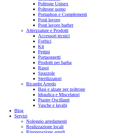
Poltrone Unisex
Poltrone uomo
Portaphon e Complementi
Posti lavoro
Posti lavoro barber
Attrezzature e Prodotti
Accessori tecnici
Forbici
Kit
Pettini
Portaoggetti
Prodotti per barba
Rasoi
Spazzole
Sterilizzatori
Ricambi Arredo
Basi e alzate per poltrone
Idraulica e Miscelatori
Piastre Oscillanti
Vasche e lavabi
Blog
Servizi
Noleggio arredamenti
Realizzazione locali
Rigenerazione arredi