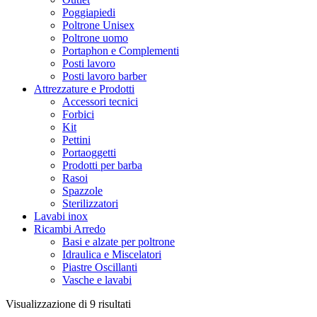
Poggiapiedi
Poltrone Unisex
Poltrone uomo
Portaphon e Complementi
Posti lavoro
Posti lavoro barber
Attrezzature e Prodotti
Accessori tecnici
Forbici
Kit
Pettini
Portaoggetti
Prodotti per barba
Rasoi
Spazzole
Sterilizzatori
Lavabi inox
Ricambi Arredo
Basi e alzate per poltrone
Idraulica e Miscelatori
Piastre Oscillanti
Vasche e lavabi
Ordina
Visualizzazione di 9 risultati
in