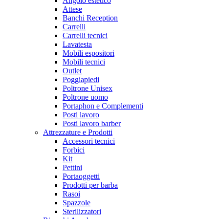
Angolo estetico
Attese
Banchi Reception
Carrelli
Carrelli tecnici
Lavatesta
Mobili espositori
Mobili tecnici
Outlet
Poggiapiedi
Poltrone Unisex
Poltrone uomo
Portaphon e Complementi
Posti lavoro
Posti lavoro barber
Attrezzature e Prodotti
Accessori tecnici
Forbici
Kit
Pettini
Portaoggetti
Prodotti per barba
Rasoi
Spazzole
Sterilizzatori