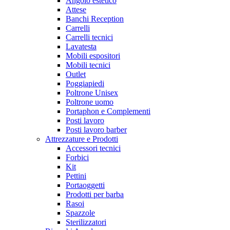
Angolo estetico
Attese
Banchi Reception
Carrelli
Carrelli tecnici
Lavatesta
Mobili espositori
Mobili tecnici
Outlet
Poggiapiedi
Poltrone Unisex
Poltrone uomo
Portaphon e Complementi
Posti lavoro
Posti lavoro barber
Attrezzature e Prodotti
Accessori tecnici
Forbici
Kit
Pettini
Portaoggetti
Prodotti per barba
Rasoi
Spazzole
Sterilizzatori