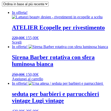
base
al
In offerta!
più
recente
ATELIER Ecopelle per rivestimento
Il
Il
220,00
€
155,00
€
prezzo
prezzo
Scegli
Questo
originale
attuale
In offerta!
prodotto
era:
è:
ha
220,00€.
155,00€.
Sirena Barber rotativa con sfera
più
luminosa bianca
varianti.
Le
opzioni
Il
Il
250,00
€
150,00
€
possono
prezzo
prezzo
Aggiungi al carrello
essere
originale
attuale
In offerta!
scelte
era:
è:
nella
250,00€.
150,00€.
seduta per barbieri e parrucchieri
pagina
vintage Lugi vintage
del
prodotto
Il
Il