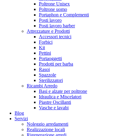
Poltrone Unisex
Poltrone uomo
Portaphon e Complementi
Posti lavoro
Posti lavoro barber
Attrezzature e Prodotti
Accessori tecnici
Forbici
Kit
Pettini
Portaoggetti
Prodotti per barba
Rasoi
Spazzole
Sterilizzatori
Ricambi Arredo
Basi e alzate per poltrone
Idraulica e Miscelatori
Piastre Oscillanti
Vasche e lavabi
Blog
Servizi
Noleggio arredamenti
Realizzazione locali
Rigenerazione arredi