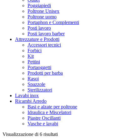
Poggiapiedi
Poltrone Unisex
Poltrone uomo
Portaphon e Complementi
Posti lavoro
Posti lavoro barber
Attrezzature e Prodotti
Accessori tecnici
Forbici
Kit
Pettini
Portaoggetti
Prodotti per barba
Rasoi
Spazzole
Sterilizzatori
Lavabi inox
Ricambi Arredo
Basi e alzate per poltrone
Idraulica e Miscelatori
Piastre Oscillanti
Vasche e lavabi
Ordina
Visualizzazione di 6 risultati
in