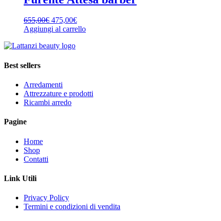
prodotto
più
varianti.
Il
Il
655,00
€
475,00
€
Le
prezzo
prezzo
Aggiungi al carrello
opzioni
originale
attuale
possono
era:
è:
essere
655,00€.
475,00€.
scelte
Best sellers
nella
pagina
del
Arredamenti
prodotto
Attrezzature e prodotti
Ricambi arredo
Pagine
Home
Shop
Contatti
Link Utili
Privacy Policy
Termini e condizioni di vendita