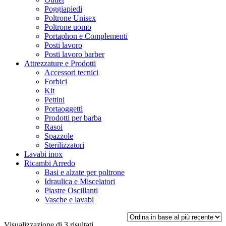
Poggiapiedi
Poltrone Unisex
Poltrone uomo
Portaphon e Complementi
Posti lavoro
Posti lavoro barber
Attrezzature e Prodotti
Accessori tecnici
Forbici
Kit
Pettini
Portaoggetti
Prodotti per barba
Rasoi
Spazzole
Sterilizzatori
Lavabi inox
Ricambi Arredo
Basi e alzate per poltrone
Idraulica e Miscelatori
Piastre Oscillanti
Vasche e lavabi
Ordina
Visualizzazione di 3 risultati