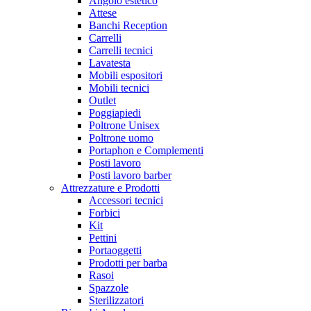
Angolo estetico
Attese
Banchi Reception
Carrelli
Carrelli tecnici
Lavatesta
Mobili espositori
Mobili tecnici
Outlet
Poggiapiedi
Poltrone Unisex
Poltrone uomo
Portaphon e Complementi
Posti lavoro
Posti lavoro barber
Attrezzature e Prodotti
Accessori tecnici
Forbici
Kit
Pettini
Portaoggetti
Prodotti per barba
Rasoi
Spazzole
Sterilizzatori