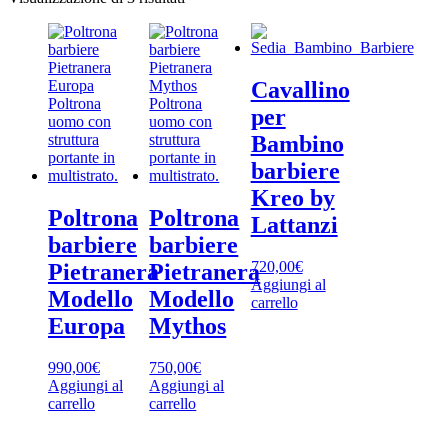
in
base
al
più
Cavallino
recente
per
Bambino
barbiere
Kreo by
Poltrona
Poltrona
Lattanzi
barbiere
barbiere
720,00
€
Pietranera
Pietranera
Aggiungi al
Modello
Modello
carrello
Europa
Mythos
990,00
€
750,00
€
Aggiungi al
Aggiungi al
carrello
carrello