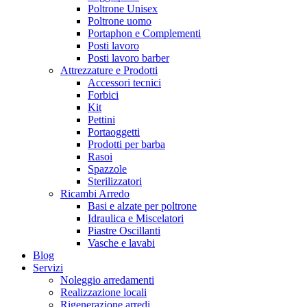
Poltrone Unisex
Poltrone uomo
Portaphon e Complementi
Posti lavoro
Posti lavoro barber
Attrezzature e Prodotti
Accessori tecnici
Forbici
Kit
Pettini
Portaoggetti
Prodotti per barba
Rasoi
Spazzole
Sterilizzatori
Ricambi Arredo
Basi e alzate per poltrone
Idraulica e Miscelatori
Piastre Oscillanti
Vasche e lavabi
Blog
Servizi
Noleggio arredamenti
Realizzazione locali
Rigenerazione arredi