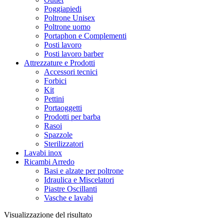
Poggiapiedi
Poltrone Unisex
Poltrone uomo
Portaphon e Complementi
Posti lavoro
Posti lavoro barber
Attrezzature e Prodotti
Accessori tecnici
Forbici
Kit
Pettini
Portaoggetti
Prodotti per barba
Rasoi
Spazzole
Sterilizzatori
Lavabi inox
Ricambi Arredo
Basi e alzate per poltrone
Idraulica e Miscelatori
Piastre Oscillanti
Vasche e lavabi
Visualizzazione del risultato