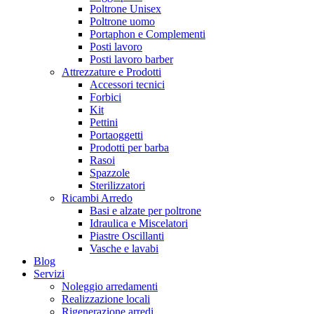
Poltrone Unisex
Poltrone uomo
Portaphon e Complementi
Posti lavoro
Posti lavoro barber
Attrezzature e Prodotti
Accessori tecnici
Forbici
Kit
Pettini
Portaoggetti
Prodotti per barba
Rasoi
Spazzole
Sterilizzatori
Ricambi Arredo
Basi e alzate per poltrone
Idraulica e Miscelatori
Piastre Oscillanti
Vasche e lavabi
Blog
Servizi
Noleggio arredamenti
Realizzazione locali
Rigenerazione arredi