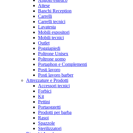
Angolo estetico
Attese
Banchi Reception
Carrelli
Carrelli tecnici
Lavatesta
Mobili espositori
Mobili tecnici
Outlet
Poggiapiedi
Poltrone Unisex
Poltrone uomo
Portaphon e Complementi
Posti lavoro
Posti lavoro barber
Attrezzature e Prodotti
Accessori tecnici
Forbici
Kit
Pettini
Portaoggetti
Prodotti per barba
Rasoi
Spazzole
Sterilizzatori