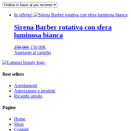
In offerta!
Sirena Barber rotativa con sfera
luminosa bianca
Il
Il
250,00
€
150,00
€
prezzo
prezzo
Aggiungi al carrello
originale
attuale
era:
è:
250,00€.
150,00€.
Best sellers
Arredamenti
Attrezzature e prodotti
Ricambi arredo
Pagine
Home
Shop
Contatti