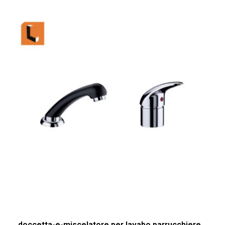
doccetta-e-miscelatore per lavabo parrucchiere