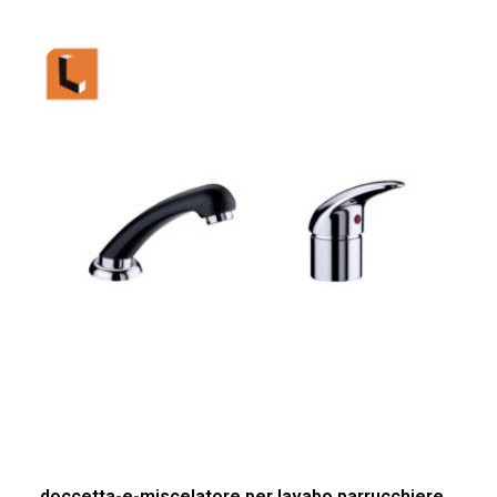
doccetta-e-miscelatore per lavabo parrucchiere