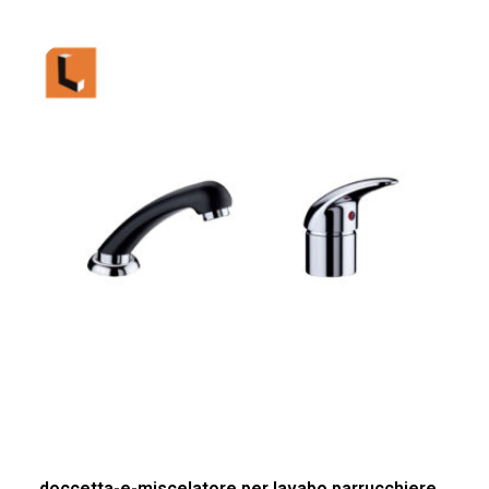
doccetta-e-miscelatore per lavabo parrucchiere