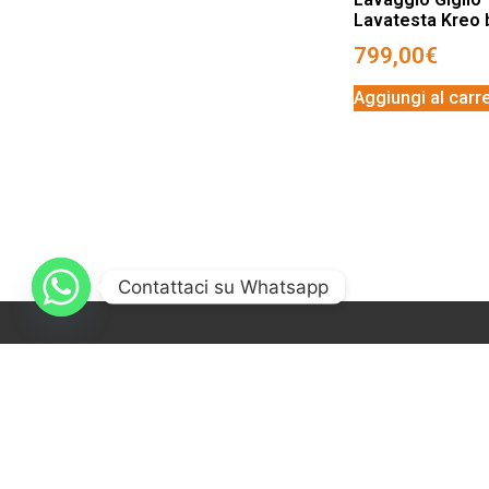
Lavatesta Kreo 
799,00
€
Aggiungi al carre
Contattaci su Whatsapp
Best sellers
Arredamenti
Attrezzature e prod
Ricambi arredo