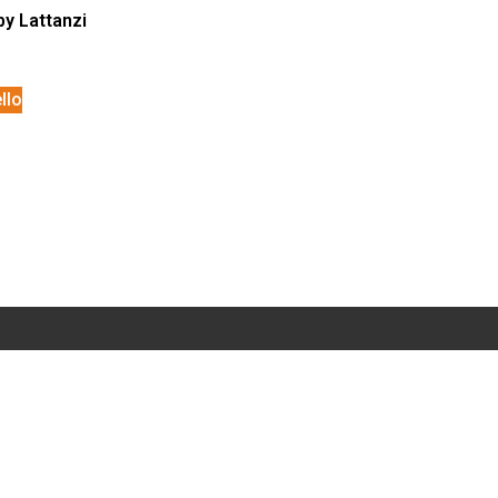
by Lattanzi
llo
Pagine
Link Util
Home
Privacy Pol
otti
Shop
Termini e c
Contatti