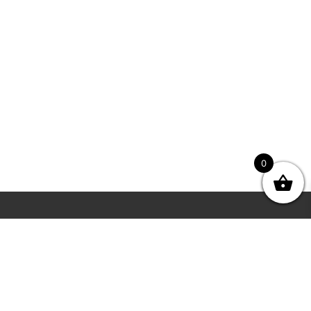
0
i
Newsletter
icy
ondizioni di vendita