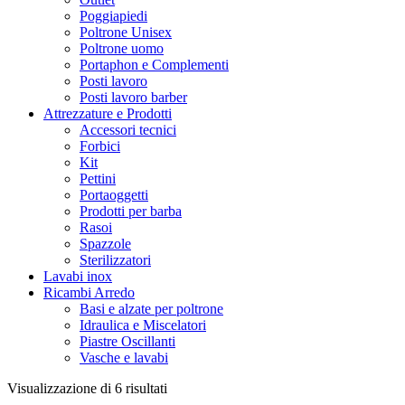
Poggiapiedi
Poltrone Unisex
Poltrone uomo
Portaphon e Complementi
Posti lavoro
Posti lavoro barber
Attrezzature e Prodotti
Accessori tecnici
Forbici
Kit
Pettini
Portaoggetti
Prodotti per barba
Rasoi
Spazzole
Sterilizzatori
Lavabi inox
Ricambi Arredo
Basi e alzate per poltrone
Idraulica e Miscelatori
Piastre Oscillanti
Vasche e lavabi
Ordina
Visualizzazione di 6 risultati
in