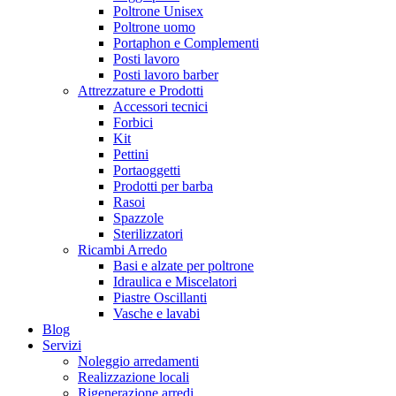
Poltrone Unisex
Poltrone uomo
Portaphon e Complementi
Posti lavoro
Posti lavoro barber
Attrezzature e Prodotti
Accessori tecnici
Forbici
Kit
Pettini
Portaoggetti
Prodotti per barba
Rasoi
Spazzole
Sterilizzatori
Ricambi Arredo
Basi e alzate per poltrone
Idraulica e Miscelatori
Piastre Oscillanti
Vasche e lavabi
Blog
Servizi
Noleggio arredamenti
Realizzazione locali
Rigenerazione arredi