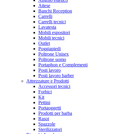
Angolo estetico
Attese
Banchi Reception
Carrelli
Carrelli tecnici
Lavatesta
Mobili espositori
Mobili tecnici
Outlet
Poggiapiedi
Poltrone Unisex
Poltrone uomo
Portaphon e Complementi
Posti lavoro
Posti lavoro barber
Attrezzature e Prodotti
Accessori tecnici
Forbici
Kit
Pettini
Portaoggetti
Prodotti per barba
Rasoi
Spazzole
Sterilizzatori