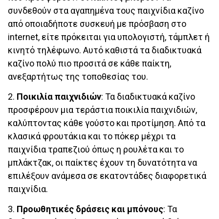
συνδεθούν στα αγαπημένα τους παιχνίδια καζίνο
από οποιαδήποτε συσκευή με πρόσβαση στο
internet, είτε πρόκειται για υπολογιστή, τάμπλετ ή
κινητό τηλέφωνο. Αυτό καθιστά τα διαδικτυακά
καζίνο πολύ πιο προσιτά σε κάθε παίκτη,
ανεξαρτήτως της τοποθεσίας του.
2.
Ποικιλία παιχνιδιών
: Τα διαδικτυακά καζίνο
προσφέρουν μια τεράστια ποικιλία παιχνιδιών,
καλύπτοντας κάθε γούστο και προτίμηση. Από τα
κλασικά φρουτάκια και το πόκερ μέχρι τα
παιχνίδια τραπεζιού όπως η ρουλέτα και το
μπλάκτζακ, οι παίκτες έχουν τη δυνατότητα να
επιλέξουν ανάμεσα σε εκατοντάδες διαφορετικά
παιχνίδια.
3.
Προωθητικές δράσεις και μπόνους
: Τα