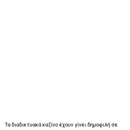
Τα διαδικτυακά καζίνο έχουν γίνει δημοφιλή σε