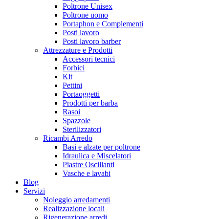
Poltrone Unisex
Poltrone uomo
Portaphon e Complementi
Posti lavoro
Posti lavoro barber
Attrezzature e Prodotti
Accessori tecnici
Forbici
Kit
Pettini
Portaoggetti
Prodotti per barba
Rasoi
Spazzole
Sterilizzatori
Ricambi Arredo
Basi e alzate per poltrone
Idraulica e Miscelatori
Piastre Oscillanti
Vasche e lavabi
Blog
Servizi
Noleggio arredamenti
Realizzazione locali
Rigenerazione arredi