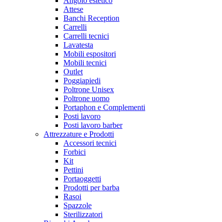
Angolo estetico
Attese
Banchi Reception
Carrelli
Carrelli tecnici
Lavatesta
Mobili espositori
Mobili tecnici
Outlet
Poggiapiedi
Poltrone Unisex
Poltrone uomo
Portaphon e Complementi
Posti lavoro
Posti lavoro barber
Attrezzature e Prodotti
Accessori tecnici
Forbici
Kit
Pettini
Portaoggetti
Prodotti per barba
Rasoi
Spazzole
Sterilizzatori