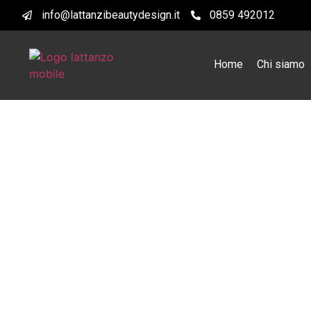
info@lattanzibeautydesign.it
0859 492012
Home
Chi siamo