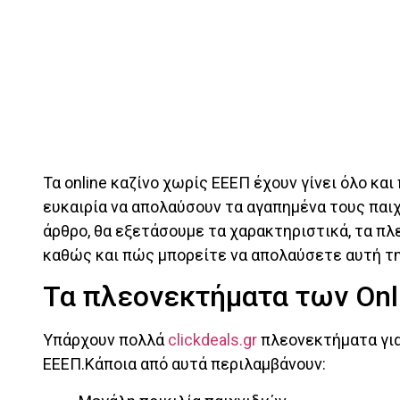
Τα online καζίνο χωρίς ΕΕΕΠ έχουν γίνει όλο κ
ευκαιρία να απολαύσουν τα αγαπημένα τους παιχ
άρθρο, θα εξετάσουμε τα χαρακτηριστικά, τα πλ
καθώς και πώς μπορείτε να απολαύσετε
αυτή τη
Τα πλεονεκτήματα των Onl
Υπάρχουν πολλά
clickdeals.gr
πλεονεκτήματα για 
ΕΕΕΠ.Κάποια από αυτά περιλαμβάνουν: