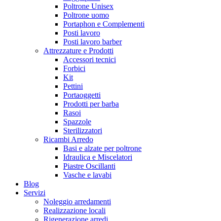
Poltrone Unisex
Poltrone uomo
Portaphon e Complementi
Posti lavoro
Posti lavoro barber
Attrezzature e Prodotti
Accessori tecnici
Forbici
Kit
Pettini
Portaoggetti
Prodotti per barba
Rasoi
Spazzole
Sterilizzatori
Ricambi Arredo
Basi e alzate per poltrone
Idraulica e Miscelatori
Piastre Oscillanti
Vasche e lavabi
Blog
Servizi
Noleggio arredamenti
Realizzazione locali
Rigenerazione arredi