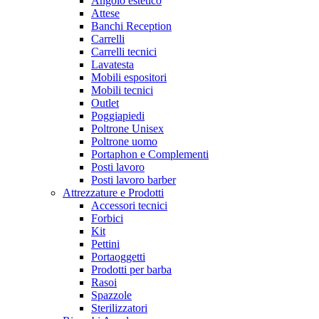
Angolo estetico
Attese
Banchi Reception
Carrelli
Carrelli tecnici
Lavatesta
Mobili espositori
Mobili tecnici
Outlet
Poggiapiedi
Poltrone Unisex
Poltrone uomo
Portaphon e Complementi
Posti lavoro
Posti lavoro barber
Attrezzature e Prodotti
Accessori tecnici
Forbici
Kit
Pettini
Portaoggetti
Prodotti per barba
Rasoi
Spazzole
Sterilizzatori