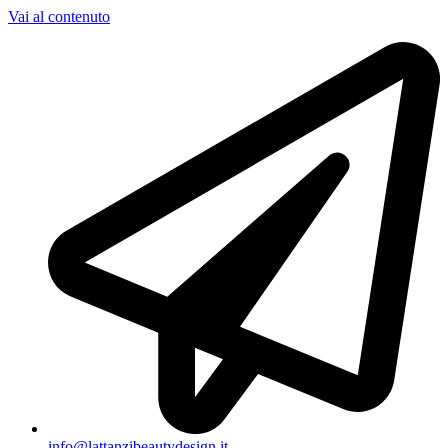
Vai al contenuto
info@lattanzibeautydesign.it