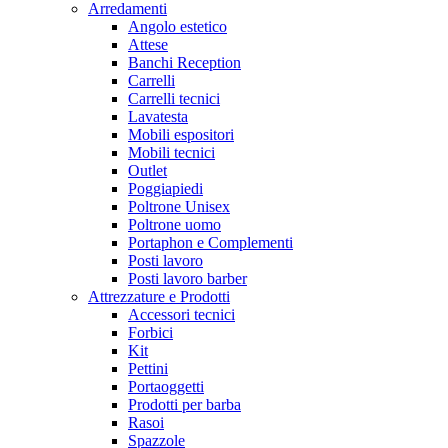
Arredamenti
Angolo estetico
Attese
Banchi Reception
Carrelli
Carrelli tecnici
Lavatesta
Mobili espositori
Mobili tecnici
Outlet
Poggiapiedi
Poltrone Unisex
Poltrone uomo
Portaphon e Complementi
Posti lavoro
Posti lavoro barber
Attrezzature e Prodotti
Accessori tecnici
Forbici
Kit
Pettini
Portaoggetti
Prodotti per barba
Rasoi
Spazzole