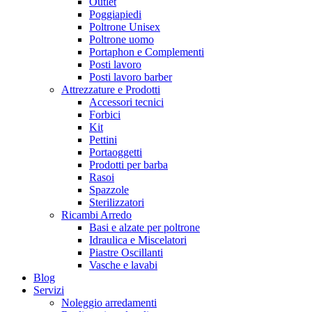
Outlet
Poggiapiedi
Poltrone Unisex
Poltrone uomo
Portaphon e Complementi
Posti lavoro
Posti lavoro barber
Attrezzature e Prodotti
Accessori tecnici
Forbici
Kit
Pettini
Portaoggetti
Prodotti per barba
Rasoi
Spazzole
Sterilizzatori
Ricambi Arredo
Basi e alzate per poltrone
Idraulica e Miscelatori
Piastre Oscillanti
Vasche e lavabi
Blog
Servizi
Noleggio arredamenti