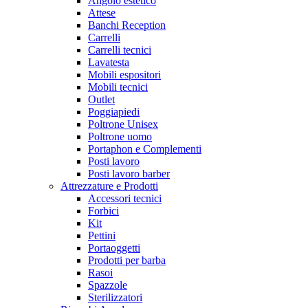
Angolo estetico
Attese
Banchi Reception
Carrelli
Carrelli tecnici
Lavatesta
Mobili espositori
Mobili tecnici
Outlet
Poggiapiedi
Poltrone Unisex
Poltrone uomo
Portaphon e Complementi
Posti lavoro
Posti lavoro barber
Attrezzature e Prodotti
Accessori tecnici
Forbici
Kit
Pettini
Portaoggetti
Prodotti per barba
Rasoi
Spazzole
Sterilizzatori