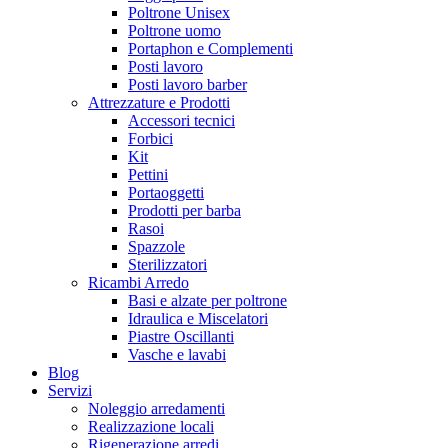
Poltrone Unisex
Poltrone uomo
Portaphon e Complementi
Posti lavoro
Posti lavoro barber
Attrezzature e Prodotti
Accessori tecnici
Forbici
Kit
Pettini
Portaoggetti
Prodotti per barba
Rasoi
Spazzole
Sterilizzatori
Ricambi Arredo
Basi e alzate per poltrone
Idraulica e Miscelatori
Piastre Oscillanti
Vasche e lavabi
Blog
Servizi
Noleggio arredamenti
Realizzazione locali
Rigenerazione arredi