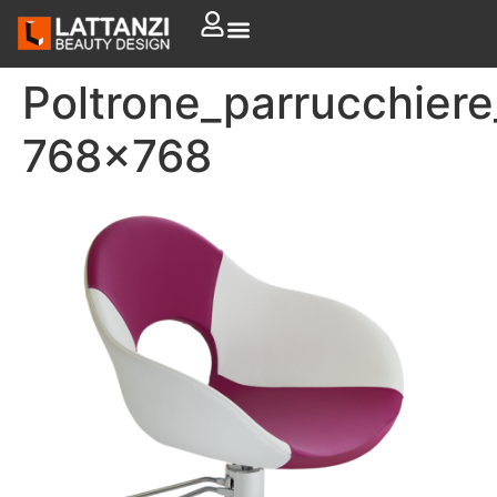
Poltrone_parrucchier
768×768