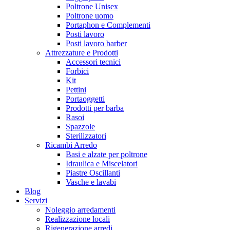
Poltrone Unisex
Poltrone uomo
Portaphon e Complementi
Posti lavoro
Posti lavoro barber
Attrezzature e Prodotti
Accessori tecnici
Forbici
Kit
Pettini
Portaoggetti
Prodotti per barba
Rasoi
Spazzole
Sterilizzatori
Ricambi Arredo
Basi e alzate per poltrone
Idraulica e Miscelatori
Piastre Oscillanti
Vasche e lavabi
Blog
Servizi
Noleggio arredamenti
Realizzazione locali
Rigenerazione arredi