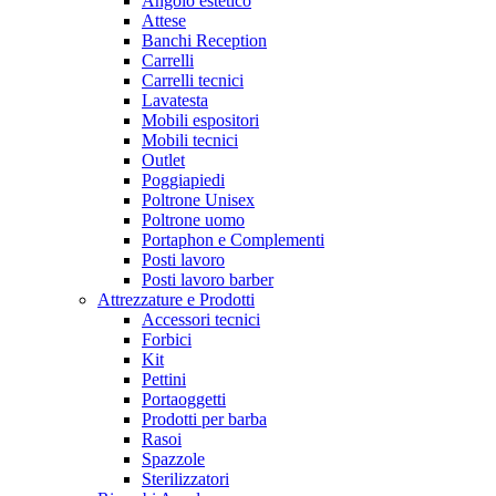
Angolo estetico
Attese
Banchi Reception
Carrelli
Carrelli tecnici
Lavatesta
Mobili espositori
Mobili tecnici
Outlet
Poggiapiedi
Poltrone Unisex
Poltrone uomo
Portaphon e Complementi
Posti lavoro
Posti lavoro barber
Attrezzature e Prodotti
Accessori tecnici
Forbici
Kit
Pettini
Portaoggetti
Prodotti per barba
Rasoi
Spazzole
Sterilizzatori