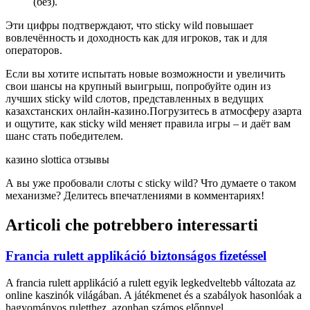
(без).
Эти цифры подтверждают, что sticky wild повышает
вовлечённость и доходность как для игроков, так и для
операторов.
Если вы хотите испытать новые возможности и увеличить
свои шансы на крупный выигрыш, попробуйте один из
лучших sticky wild слотов, представленных в ведущих
казахстанских онлайн‑казино.Погрузитесь в атмосферу азарта
и ощутите, как sticky wild меняет правила игры – и даёт вам
шанс стать победителем.
казино slottica отзывы
А вы уже пробовали слоты с sticky wild? Что думаете о таком
механизме? Делитесь впечатлениями в комментариях!
Articoli che potrebbero interessarti
Francia rulett applikáció biztonságos fizetéssel
A francia rulett applikáció a rulett egyik legkedveltebb változata az
online kaszinók világában. A játékmenet és a szabályok hasonlóak a
hagyományos ruletthez, azonban számos előnnyel