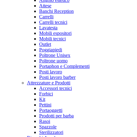
Angolo estetico
Attese
Banchi Reception
Carrelli
Carrelli tecnici
Lavatesta
Mobili espositori
Mobili tecnici
Outlet
Poggiapiedi
Poltrone Unisex
Poltrone uomo
Portaphon e Complementi
Posti lavoro
Posti lavoro barber
Attrezzature e Prodotti
Accessori tecnici
Forbici
Kit
Pettini
Portaoggetti
Prodotti per barba
Rasoi
Spazzole
Sterilizzatori