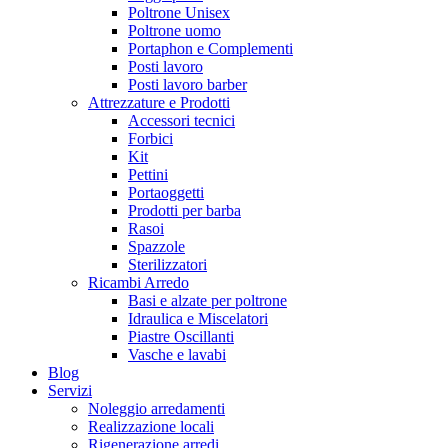
Poltrone Unisex
Poltrone uomo
Portaphon e Complementi
Posti lavoro
Posti lavoro barber
Attrezzature e Prodotti
Accessori tecnici
Forbici
Kit
Pettini
Portaoggetti
Prodotti per barba
Rasoi
Spazzole
Sterilizzatori
Ricambi Arredo
Basi e alzate per poltrone
Idraulica e Miscelatori
Piastre Oscillanti
Vasche e lavabi
Blog
Servizi
Noleggio arredamenti
Realizzazione locali
Rigenerazione arredi