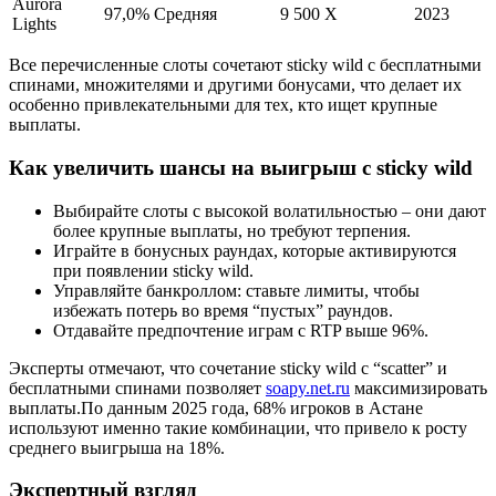
Aurora
97,0%
Средняя
9 500 X
2023
Lights
Все перечисленные слоты сочетают sticky wild с бесплатными
спинами, множителями и другими бонусами, что делает их
особенно привлекательными для тех, кто ищет крупные
выплаты.
Как увеличить шансы на выигрыш с sticky wild
Выбирайте слоты с высокой волатильностью – они дают
более крупные выплаты, но требуют терпения.
Играйте в бонусных раундах, которые активируются
при появлении sticky wild.
Управляйте банкроллом: ставьте лимиты, чтобы
избежать потерь во время “пустых” раундов.
Отдавайте предпочтение играм с RTP выше 96%.
Эксперты отмечают, что сочетание sticky wild с “scatter” и
бесплатными спинами позволяет
soapy.net.ru
максимизировать
выплаты.По данным 2025 года, 68% игроков в Астане
используют именно такие комбинации, что привело к росту
среднего выигрыша на 18%.
Экспертный взгляд