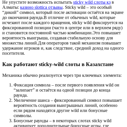
Не упустите возможность испытать
sticky wild слоты кз
в
Алматы:
казино slottica отзывы
. Sticky wild – это особый
“дикий” символ, который после активации остаётся на экране
до окончания раунда.В отличие от обычных wild, которые
исчезают после каждого вращения, sticky wild фиксируется на
фиксированной позиции (часто в центре или в верхнем ряду)
и становится постоянной частью комбинации.Это повышает
вероятность выигрыша, создавая стабильную основу для
множества линий.Для операторов такой механизм повышает
удержание игроков и, как следствие, средний доход на одного
посетителя.
Как работают sticky‑wild слоты в Казахстане
Механика обычно реализуется через три ключевых элемента:
Фиксация символа – после первого появления wild он
“залипает” и остаётся на одной позиции до конца
раунда.
Увеличение шанса – фиксированный символ повышает
вероятность создания выигрышных линий, особенно
если рядом находятся другие wild или бонусные
символы.
Бонусные раунды – в некоторых слотах sticky wild
активирует дополнительные бонусные игры, где