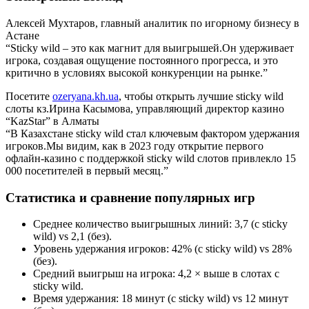
Алексей Мухтаров, главный аналитик по игорному бизнесу в
Астане
“Sticky wild – это как магнит для выигрышей.Он удерживает
игрока, создавая ощущение постоянного прогресса, и это
критично в условиях высокой конкуренции на рынке.”
Посетите
ozeryana.kh.ua
, чтобы открыть лучшие sticky wild
слоты кз.Ирина Касымова, управляющий директор казино
“KazStar” в Алматы
“В Казахстане sticky wild стал ключевым фактором удержания
игроков.Мы видим, как в 2023 году открытие первого
офлайн‑казино с поддержкой sticky wild слотов привлекло 15
000 посетителей в первый месяц.”
Статистика и сравнение популярных игр
Среднее количество выигрышных линий: 3,7 (с sticky
wild) vs 2,1 (без).
Уровень удержания игроков: 42% (с sticky wild) vs 28%
(без).
Средний выигрыш на игрока: 4,2 × выше в слотах с
sticky wild.
Время удержания: 18 минут (с sticky wild) vs 12 минут