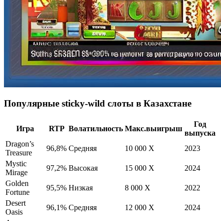
Популярные sticky‑wild слоты в Казахстане
Год
Игра
RTP
Волатильность
Макс.выигрыш
выпуска
Dragon’s
96,8%
Средняя
10 000 X
2023
Treasure
Mystic
97,2%
Высокая
15 000 X
2024
Mirage
Golden
95,5%
Низкая
8 000 X
2022
Fortune
Desert
96,1%
Средняя
12 000 X
2024
Oasis