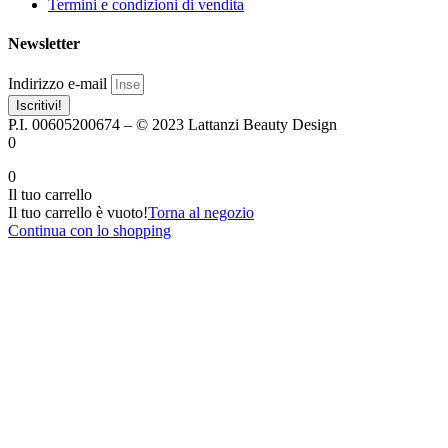
Termini e condizioni di vendita
Newsletter
Indirizzo e-mail
Iscritivi!
P.I. 00605200674 – © 2023 Lattanzi Beauty Design
0
0
Il tuo carrello
Il tuo carrello è vuoto!
Torna al negozio
Continua con lo shopping