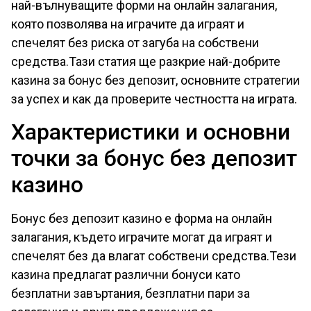
най-вълнуващите форми на онлайн залагания,
която позволява на играчите да играят и
спечелят без риска от загуба на собствени
средства.Тази статия ще разкрие най-добрите
казина за бонус без депозит, основните стратегии
за успех и как да проверите честността на играта.
Характеристики и основни
точки за бонус без депозит
казино
Бонус без депозит казино е форма на онлайн
залагания, където играчите могат да играят и
спечелят без да влагат собствени средства.Тези
казина предлагат различни бонуси като
безплатни завъртания, безплатни пари за