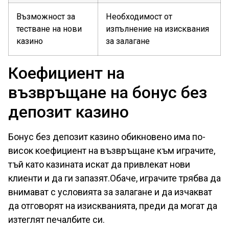
Възможност за
Необходимост от
тестване на нови
изпълнение на изисквания
казино
за залагане
Коефициент на
възвръщане на бонус без
депозит казино
Бонус без депозит казино обикновено има по-
висок коефициент на възвръщане към играчите,
тъй като казината искат да привлекат нови
клиенти и да ги запазят.Обаче, играчите трябва да
внимават с условията за залагане и да изчакват
да отговорят на изискванията, преди да могат да
изтеглят печалбите си.