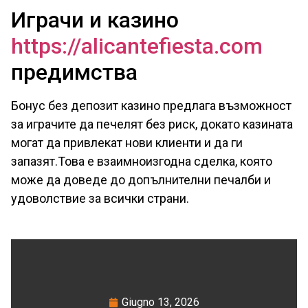
Играчи и казино
https://alicantefiesta.com
предимства
Бонус без депозит казино предлага възможност
за играчите да печелят без риск, докато казината
могат да привлекат нови клиенти и да ги
запазят.Това е взаимноизгодна сделка, която
може да доведе до допълнителни печалби и
удоволствие за всички страни.
Giugno 13, 2026