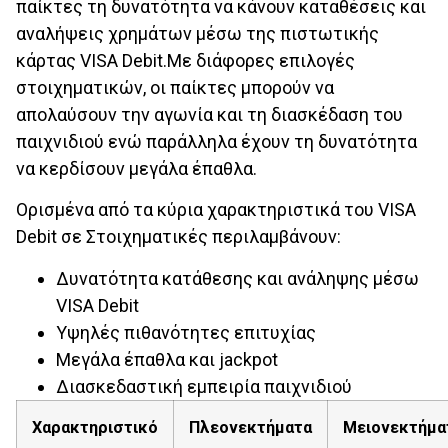
παίκτες τη δυνατότητα να κάνουν καταθέσεις και
αναλήψεις χρημάτων μέσω της πιστωτικής
κάρτας VISA Debit.Με διάφορες επιλογές
στοιχηματικών, οι παίκτες μπορούν να
απολαύσουν την αγωνία και τη διασκέδαση του
παιχνιδιού ενώ παράλληλα έχουν τη δυνατότητα
να κερδίσουν μεγάλα έπαθλα.
Ορισμένα από τα κύρια χαρακτηριστικά του VISA
Debit σε Στοιχηματικές περιλαμβάνουν:
Δυνατότητα κατάθεσης και ανάληψης μέσω
VISA Debit
Υψηλές πιθανότητες επιτυχίας
Μεγάλα έπαθλα και jackpot
Διασκεδαστική εμπειρία παιχνιδιού
Χαρακτηριστικό
Πλεονεκτήματα
Μειονεκτήμα