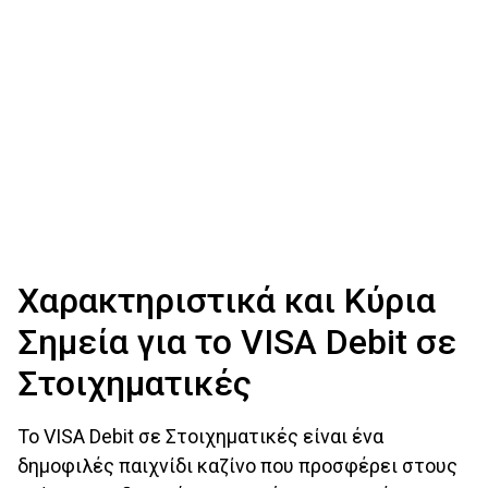
Χαρακτηριστικά και Κύρια
Σημεία για το VISA Debit σε
Στοιχηματικές
Το VISA Debit σε Στοιχηματικές είναι ένα
δημοφιλές παιχνίδι καζίνο που προσφέρει στους